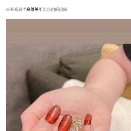
來看看奧里
高雄美甲
水水們的讚績