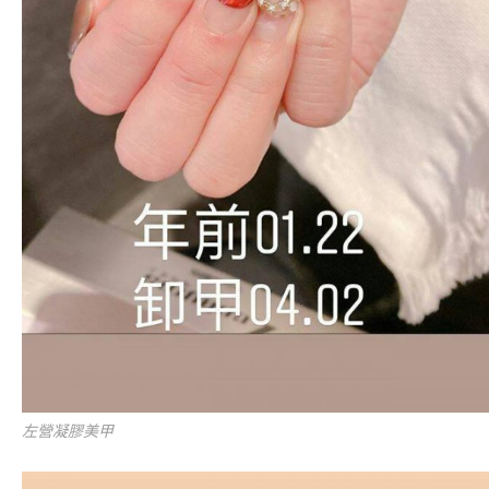
左營凝膠美甲