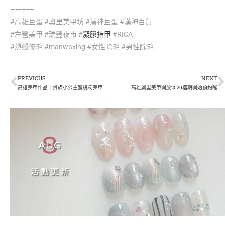
————-
#高雄巨蛋 #奧里美甲坊 #漢神巨蛋 #漢神百貨
#左營美甲 #瑞豐夜市 #
凝膠指甲
#RICA
#熱蠟修毛 #manwaxing #女性除毛 #男性除毛
PREVIOUS
NEXT
高雄美甲作品｜貴族小公主蜜桃粉美甲
高雄奧里美甲開放2020檔期開始預約囉