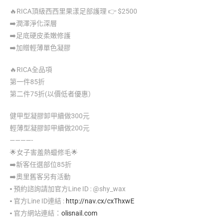
🔥
RICA頂級西西里果漾足部護理
👉
$2500
➡️
潤澤淨化深層
➡️
足底硬皮柔嫩修護
➡️
加贈輕薄單色凝膠
🔥
RICA全品項
第一件85折
第二件75折(以價低者優惠）
健甲型凝膠卸甲續做300元
輕薄型凝膠卸甲續做200元
————-
🌟
女子害羞熱蠟修毛
🌟
➡️
新客任選部位85折
➡️
奧里舊客另有活動
▪️
預約諮詢請加官方Line ID : @shy_wax
▪️
官方Line ID連結 :
http://nav.cx/cxThxwE
▪️
官方網站連結：
olisnail.com