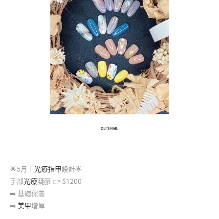
🌟
5月｜
光療指甲
設計
🌟
手部
光療
凝膠
👉
$1200
➡️
基礎保養
➡️
美甲
增厚