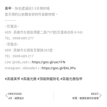
美甲
、除毛建議前2-3天預約哦
當天預約比較難安排妳所喜歡時間。
————-
–巨蛋店–
ADD : 高雄市左營區博愛二路757號(巨蛋商店街 K-04)
TEL : 0908-685-277
–至聖店–
ADD : 高雄市左營區至聖路262號
TEL : 0908-685-217
Line :@olis_nail
👉
https://goo.gl/uxc1FN
Instagram : olisnailart
👉
https://goo.gl/BAL3Pu
#高雄美甲
#高雄光療
#頂級熱蠟除毛
#高雄光療指甲
PREVIOUS
NEXT
4月｜凝膠設計
新聞｜健康肌膚的好基礎